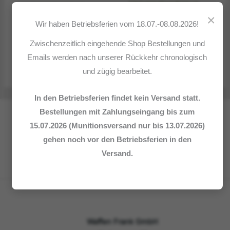
Universalwerkzeug
AKTIONSBUNDLE
×
Pumpflinten
Ursprünglicher
Richtpreis
327,00
€
Preis
Wir haben Betriebsferien vom 18.07.-08.08.2026!
Aktueller
Preis
249,00
€
9,00
€
Preis
war:
Zwischenzeitlich eingehende Shop Bestellungen und
ist:
327,00 €
249,00 €.
Emails werden nach unserer Rückkehr chronologisch
und zügig bearbeitet.
In den Betriebsferien findet kein Versand statt.
Bestellungen mit Zahlungseingang bis zum
15.07.2026 (Munitionsversand nur bis 13.07.2026)
„Nicht was Du erjagst, sondern wie Du`s erjagst, das scheidet
gehen noch vor den Betriebsferien in den
und entscheidet"
(F. von Gagern)
Versand.
Waffen Frank GmbH