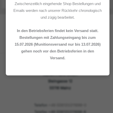
Zwischenzeitlich eingehende Shop Bestellungen und
Emails werden nach unserer Rückkehr chronologisch
und zügig bearbeitet.
„Nicht was Du erjagst, sondern wie Du`s erjagst, das scheidet
In den Betriebsferien findet kein Versand statt.
und entscheidet"
Bestellungen mit Zahlungseingang bis zum
(F. von Gagern)
15.07.2026 (Munitionsversand nur bis 13.07.2026)
gehen noch vor den Betriebsferien in den
Versand.
Waffen Frank GmbH
Steingasse 12
55116 Mainz
Telefon
+49 (0)6131/211698-0
Telefax +49 (0)6131/211698-8