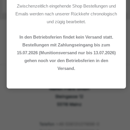
Zwischenzeitlich eingehende Shop Bestellungen und
Emails werden nach unserer Rückkehr chronologisch
und zügig bearbeitet.
„Nicht was Du erjagst, sondern wie Du`s erjagst, das scheidet
In den Betriebsferien findet kein Versand statt.
und entscheidet"
Bestellungen mit Zahlungseingang bis zum
(F. von Gagern)
15.07.2026 (Munitionsversand nur bis 13.07.2026)
gehen noch vor den Betriebsferien in den
Versand.
Waffen Frank GmbH
Steingasse 12
55116 Mainz
Telefon
+49 (0)6131/211698-0