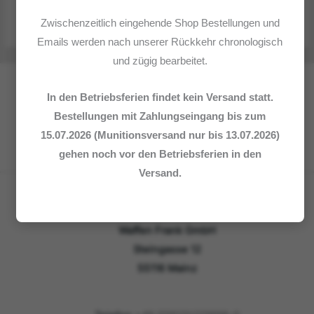
12,50 €.
Zwischenzeitlich eingehende Shop Bestellungen und
Emails werden nach unserer Rückkehr chronologisch
und zügig bearbeitet.
In den Betriebsferien findet kein Versand statt.
„Nicht was Du erjagst, sondern wie Du`s erjagst, das scheidet
Bestellungen mit Zahlungseingang bis zum
und entscheidet"
15.07.2026 (Munitionsversand nur bis 13.07.2026)
(F. von Gagern)
gehen noch vor den Betriebsferien in den
Versand.
Waffen Frank GmbH
Steingasse 12
55116 Mainz