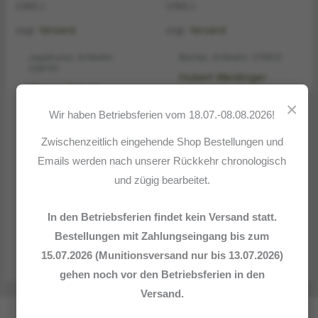
UStG.)
UStG.)
zzgl.
Versand
zzgl.
Versand
Jagdkunst, Artikelnr.
Bücher, Artikelnr. 211903
259751
Hubert Weidinger
Werner Scholl,
Buch Bildband
×
Bergisches Land
Jagd+Kunst
Wir haben Betriebsferien vom 18.07.-08.08.2026!
Bild/Gemälde/Ölbild/
Goldschnitt
Zwischenzeitlich eingehende Shop Bestellungen und
Ölgemälde/
298,00
€
Emails werden nach unserer Rückkehr chronologisch
Schwarzwild im
und zügig bearbeitet.
Schnee
995,00
€
In den Betriebsferien findet kein Versand statt.
Bestellungen mit Zahlungseingang bis zum
15.07.2026 (Munitionsversand nur bis 13.07.2026)
gehen noch vor den Betriebsferien in den
Versand.