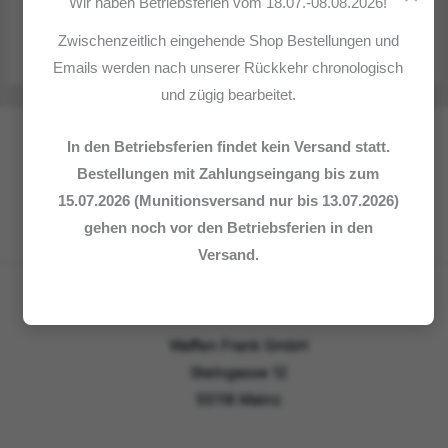
Wir haben Betriebsferien vom 18.07.-08.08.2026!
Zwischenzeitlich eingehende Shop Bestellungen und
Emails werden nach unserer Rückkehr chronologisch
und zügig bearbeitet.
In den Betriebsferien findet kein Versand statt.
„Nicht was Du erjagst, sondern wie Du`s erjagst, das scheidet
Bestellungen mit Zahlungseingang bis zum
und entscheidet"
15.07.2026 (Munitionsversand nur bis 13.07.2026)
(F. von Gagern)
gehen noch vor den Betriebsferien in den
Versand.
Waffen Frank GmbH
Steingasse 12
55116 Mainz