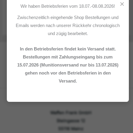
×
Aktueller
Preis
9,50
€
Wir haben Betriebsferien vom 18.07.-08.08.2026!
Preis
war:
ist:
11,95 €
Zwischenzeitlich eingehende Shop Bestellungen und
9,50 €.
Emails werden nach unserer Rückkehr chronologisch
und zügig bearbeitet.
In den Betriebsferien findet kein Versand statt.
Bestellungen mit Zahlungseingang bis zum
„Nicht was Du erjagst, sondern wie Du`s erjagst, das scheidet
15.07.2026 (Munitionsversand nur bis 13.07.2026)
und entscheidet"
(F. von Gagern)
gehen noch vor den Betriebsferien in den
Versand.
Waffen Frank GmbH
Steingasse 12
55116 Mainz