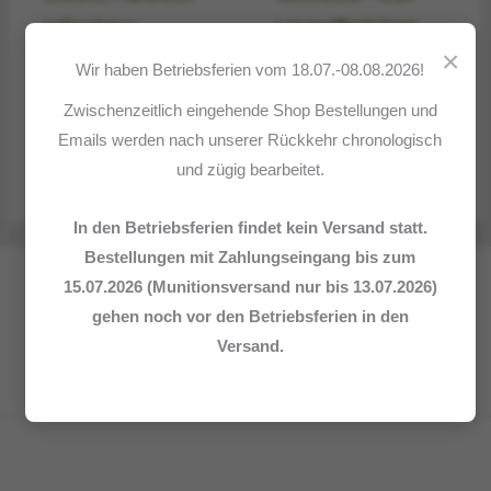
Lefaucheux-
Langwaffenhülsen
Schrothülsen .20
.222 Rem.
×
Wir haben Betriebsferien vom 18.07.-08.08.2026!
Ursprünglic
5,95
€
Richtpreis
22,30
€
Preis
Aktueller
Preis
16,90
€
Zwischenzeitlich eingehende Shop Bestellungen und
Preis
war:
Emails werden nach unserer Rückkehr chronologisch
ist:
22,30 €
16,90 €.
und zügig bearbeitet.
In den Betriebsferien findet kein Versand statt.
Bestellungen mit Zahlungseingang bis zum
15.07.2026 (Munitionsversand nur bis 13.07.2026)
„Nicht was Du erjagst, sondern wie Du`s erjagst, das scheidet
gehen noch vor den Betriebsferien in den
und entscheidet"
Versand.
(F. von Gagern)