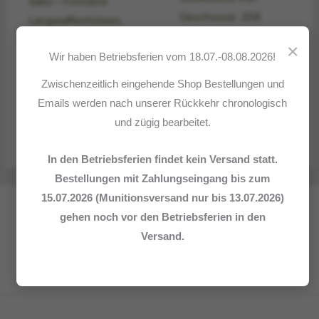
Sako – Finnland
Geschosse .358
Langwaffenhülsen,
69,00
€
gebraucht Kal. .222
×
Wir haben Betriebsferien vom 18.07.-08.08.2026!
Remington
Ursprünglicher
Richtpreis
46,00
€
Preis
Zwischenzeitlich eingehende Shop Bestellungen und
Aktueller
Preis
20,00
€
Emails werden nach unserer Rückkehr chronologisch
Preis
war:
ist:
46,00 €
und zügig bearbeitet.
20,00 €.
In den Betriebsferien findet kein Versand statt.
Bestellungen mit Zahlungseingang bis zum
15.07.2026 (Munitionsversand nur bis 13.07.2026)
gehen noch vor den Betriebsferien in den
„Nicht was Du erjagst, sondern wie Du`s erjagst, das scheidet
Versand.
und entscheidet"
(F. von Gagern)