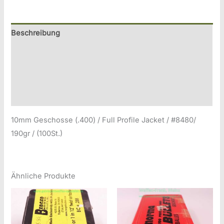
FFW-
Geschosse
10mm
Beschreibung
(.400)
Zusätzliche Information
Menge
Produktsicherheitsinformationen
Druckversion
10mm Geschosse (.400) / Full Profile Jacket / #8480/
190gr / (100St.)
Ähnliche Produkte