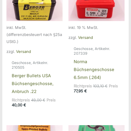
inkl. MwSt.
inkl. 19 % MwSt.
(differenzbesteuert nach §25a
zzgl.
Versand
UStG.)
Geschosse, Artikelnr.
zzgl.
Versand
207339
Norma
Geschosse, Artikelnr.
210505
Büchsengeschosse
Berger Bullets USA
6.5mm (.264)
Büchsengeschosse,
Ursprünglic
Richtpreis
103,10
€
Preis
Aktueller
Preis
77,95
€
Anbruch .22
Preis
war:
Ursprünglicher
Richtpreis
49,00
€
Preis
ist:
103,10 €
Aktueller
Preis
40,00
€
77,95 €.
Preis
war:
ist:
49,00 €
40,00 €.