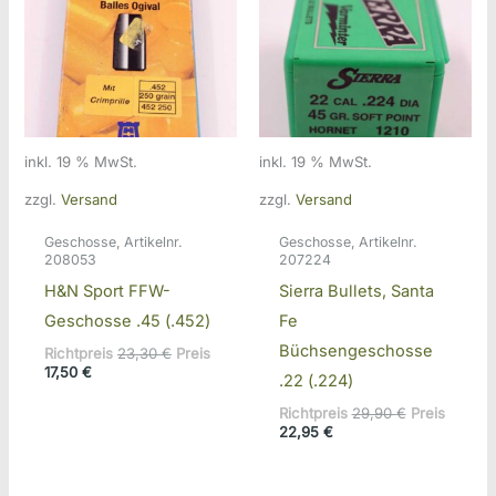
inkl. 19 % MwSt.
inkl. 19 % MwSt.
zzgl.
Versand
zzgl.
Versand
Geschosse, Artikelnr.
Geschosse, Artikelnr.
208053
207224
H&N Sport FFW-
Sierra Bullets, Santa
Geschosse .45 (.452)
Fe
Büchsengeschosse
Ursprünglicher
Richtpreis
23,30
€
Preis
Aktueller
Preis
17,50
€
.22 (.224)
Preis
war:
ist:
23,30 €
Ursprünglic
Richtpreis
29,90
€
Preis
17,50 €.
Aktueller
Preis
22,95
€
Preis
war:
ist:
29,90 €
22,95 €.