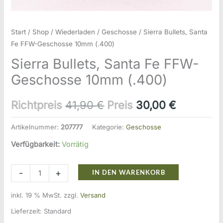
Start
/
Shop
/
Wiederladen
/
Geschosse
/ Sierra Bullets, Santa
Fe FFW-Geschosse 10mm (.400)
Sierra Bullets, Santa Fe FFW-
Geschosse 10mm (.400)
Ursprünglicher
Aktueller
Richtpreis
41,90
€
Preis
30,00
€
Preis
Preis
Artikelnummer:
207777
Kategorie:
Geschosse
war:
ist:
Verfügbarkeit:
Vorrätig
41,90 €
30,00 €.
Sierra
-
+
IN DEN WARENKORB
Bullets,
inkl. 19 % MwSt.
zzgl.
Versand
Santa
Fe
Lieferzeit:
Standard