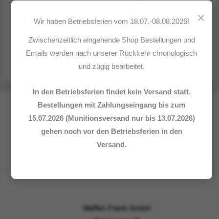
Aktueller
Preis
60,00
€
Anbruch .416
Preis
war:
×
Ursprünglicher
Richtpreis
82,30
€
Preis
ist:
80,80 €
Wir haben Betriebsferien vom 18.07.-08.08.2026!
Aktueller
Preis
68,50
€
60,00 €.
Preis
war:
Zwischenzeitlich eingehende Shop Bestellungen und
ist:
82,30 €
68,50 €.
Emails werden nach unserer Rückkehr chronologisch
und zügig bearbeitet.
In den Betriebsferien findet kein Versand statt.
Bestellungen mit Zahlungseingang bis zum
„Nicht was Du erjagst, sondern wie Du`s erjagst, das scheidet
15.07.2026 (Munitionsversand nur bis 13.07.2026)
und entscheidet"
gehen noch vor den Betriebsferien in den
(F. von Gagern)
Versand.
Waffen Frank GmbH