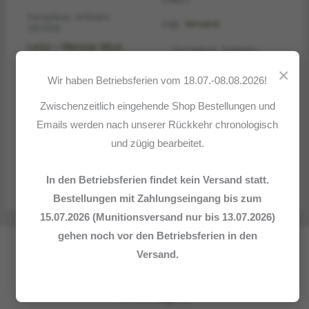
Ferngläser, Artikelnr.
zzgl.
Versand
262528
Leitz – Wetzlar Mod.
Ferngläser, Artikelnr.
215844
Marseptit 7×50
×
Zeiss Jena
Wir haben Betriebsferien vom 18.07.-08.08.2026!
245,00
€
Jenaoptem/ multi
Zwischenzeitlich eingehende Shop Bestellungen und
coated 7x50W
Emails werden nach unserer Rückkehr chronologisch
395,00
€
und zügig bearbeitet.
In den Betriebsferien findet kein Versand statt.
Bestellungen mit Zahlungseingang bis zum
15.07.2026 (Munitionsversand nur bis 13.07.2026)
gehen noch vor den Betriebsferien in den
Versand.
„Nicht was Du erjagst, sondern wie Du`s erjagst, das scheidet
und entscheidet"
(F. von Gagern)