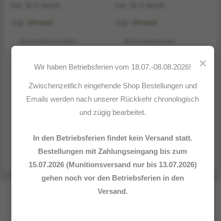
inkl. 19 % MwSt.
inkl. 19 % MwSt.
zzgl.
Versand
zzgl.
Versand
Kurzwaffenmunition,
Büchsenpatronen,
Artikelnr. 206162
Artikelnr. 213527
×
Gevelot, Frankreich
RWS
Wir haben Betriebsferien vom 18.07.-08.08.2026!
Pistolenpatronen 7,65
(WZd.Fa.Rottweil)
Zwischenzeitlich eingehende Shop Bestellungen und
mm Brow.
Büchsenpatronen
Emails werden nach unserer Rückkehr chronologisch
9,3x74R
Preis auf Anfrage
und zügig bearbeitet.
45,00
€
In den Betriebsferien findet kein Versand statt.
Bestellungen mit Zahlungseingang bis zum
15.07.2026 (Munitionsversand nur bis 13.07.2026)
gehen noch vor den Betriebsferien in den
Versand.
„Nicht was Du erjagst, sondern wie Du`s erjagst, das scheidet
und entscheidet"