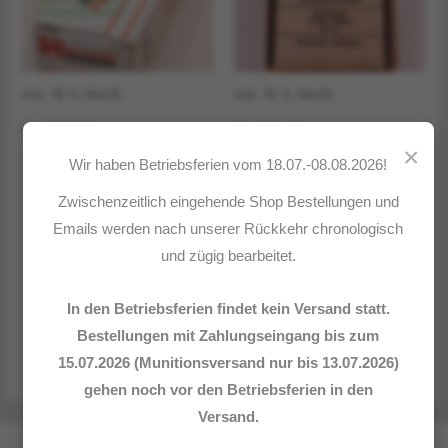
inkl. 19 % MwSt.
inkl. 19 % MwSt.
zzgl.
Versand
zzgl.
Versand
×
Wir haben Betriebsferien vom 18.07.-08.08.2026!
Kurzwaffenmunition,
Büchsenpatronen,
Artikelnr. 209392
Artikelnr. 213572
Zwischenzeitlich eingehende Shop Bestellungen und
Hornady / USA
DWM, Berlin
Emails werden nach unserer Rückkehr chronologisch
Pistolenmunition
Büchsenpatronen
und zügig bearbeitet.
Frontier 10mm AUTO
6,5x57R
Preis auf Anfrage
44,00
€
In den Betriebsferien findet kein Versand statt.
Bestellungen mit Zahlungseingang bis zum
15.07.2026 (Munitionsversand nur bis 13.07.2026)
gehen noch vor den Betriebsferien in den
Versand.