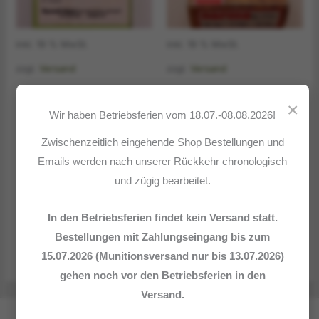
inkl. 19 % MwSt.
inkl. 19 % MwSt.
zzgl.
Versand
zzgl.
Versand
Raritäten, Artikelnr.
Büchsenpatronen,
×
213545
Artikelnr. 213965
Wir haben Betriebsferien vom 18.07.-08.08.2026!
RWS
Norma
Zwischenzeitlich eingehende Shop Bestellungen und
(WZd.Fa.Rottweil)
Büchsenpatronen
Emails werden nach unserer Rückkehr chronologisch
Büchsenpatronen
7,65 Arg.,7,65×53 Arg.
und zügig bearbeitet.
6,5×68
89,00
€
84,00
€
In den Betriebsferien findet kein Versand statt.
Bestellungen mit Zahlungseingang bis zum
15.07.2026 (Munitionsversand nur bis 13.07.2026)
gehen noch vor den Betriebsferien in den
Versand.