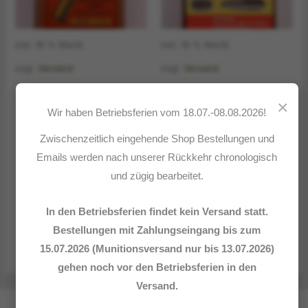
inkl. 19 % MwSt.
inkl. 19 % MwSt.
zzgl.
Versand
zzgl.
Versand
Raritäten, Artikelnr.
Raritäten, Artikelnr.
×
213537
213559
Wir haben Betriebsferien vom 18.07.-08.08.2026!
Eidg. Munitionsfabrik,
DWM, Berlin
Zwischenzeitlich eingehende Shop Bestellungen und
Altdorf
Büchsenpatronen
Emails werden nach unserer Rückkehr chronologisch
Büchsenpatronen
8x57JRS
und zügig bearbeitet.
9,3x72R
34,00
€
44,50
€
In den Betriebsferien findet kein Versand statt.
Bestellungen mit Zahlungseingang bis zum
15.07.2026 (Munitionsversand nur bis 13.07.2026)
gehen noch vor den Betriebsferien in den
Versand.