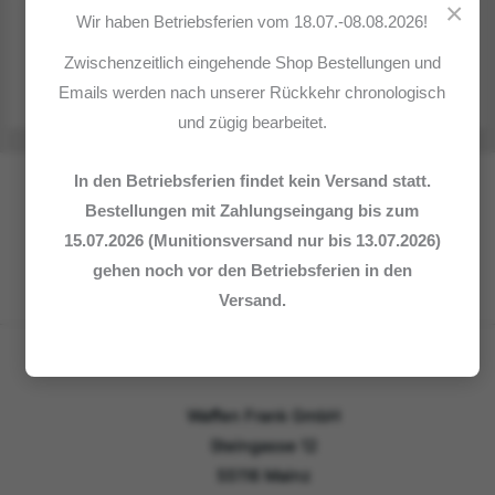
×
44,50
€
Wir haben Betriebsferien vom 18.07.-08.08.2026!
Zwischenzeitlich eingehende Shop Bestellungen und
Emails werden nach unserer Rückkehr chronologisch
und zügig bearbeitet.
In den Betriebsferien findet kein Versand statt.
Bestellungen mit Zahlungseingang bis zum
„Nicht was Du erjagst, sondern wie Du`s erjagst, das scheidet
15.07.2026 (Munitionsversand nur bis 13.07.2026)
und entscheidet"
(F. von Gagern)
gehen noch vor den Betriebsferien in den
Versand.
Waffen Frank GmbH
Steingasse 12
55116 Mainz