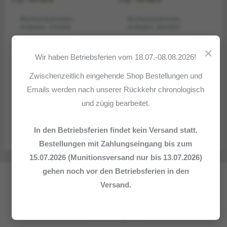
Büchsenpatronen,
Büchsenpatronen,
Artikelnr. 213595
Artikelnr. 262882
Winchester – USA
Federal / USA 52 gr.
×
Büchsenpatronen
Sierra Matchking
Wir haben Betriebsferien vom 18.07.-08.08.2026!
.307Win
BTHP Premium
Zwischenzeitlich eingehende Shop Bestellungen und
220SWIFT
Preis auf Anfrage
Emails werden nach unserer Rückkehr chronologisch
Preis auf Anfrage
und zügig bearbeitet.
In den Betriebsferien findet kein Versand statt.
Bestellungen mit Zahlungseingang bis zum
15.07.2026 (Munitionsversand nur bis 13.07.2026)
gehen noch vor den Betriebsferien in den
Versand.
„Nicht was Du erjagst, sondern wie Du`s erjagst, das scheidet
und entscheidet"
(F. von Gagern)