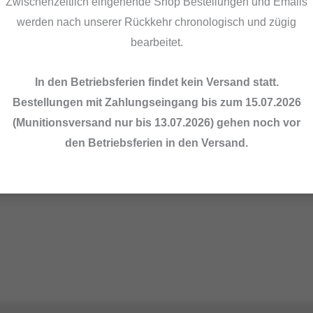
Zwischenzeitlich eingehende Shop Bestellungen und Emails
werden nach unserer Rückkehr chronologisch und zügig
19 % MwSt.
inkl. 19 % MwSt.
bearbeitet.
Versand
zzgl.
Versand
In den Betriebsferien findet kein Versand statt.
hsenpatronen, Artikelnr.
Kurzwaffenmunition, Artikelnr.
785
213669
Bestellungen mit Zahlungseingang bis zum 15.07.2026
Square Ammunition
Remington – USA
(Munitionsversand nur bis 13.07.2026) gehen noch vor
chsenpatronen
Pistolenmunition 10mmAu
den Betriebsferien in den Versand.
70Capstick
Preis auf Anfrage
9,00
€