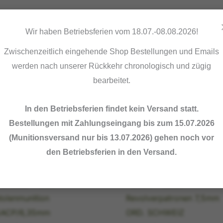
Wir haben Betriebsferien vom 18.07.-08.08.2026!
Zwischenzeitlich eingehende Shop Bestellungen und Emails
werden nach unserer Rückkehr chronologisch und zügig
bearbeitet.
In den Betriebsferien findet kein Versand statt.
19 % MwSt.
inkl. 19 % MwSt.
Bestellungen mit Zahlungseingang bis zum 15.07.2026
(Munitionsversand nur bis 13.07.2026) gehen noch vor
Versand
zzgl.
Versand
den Betriebsferien in den Versand.
zwaffenmunition, Artikelnr.
Kurzwaffenmunition, Artikelnr.
259
209864
nchester – USA
Fiocchi – Italien
tolenmunition
Revolverpatronen 7,5mm
5ACP/6,35mm
ORD. SCHWEIZ