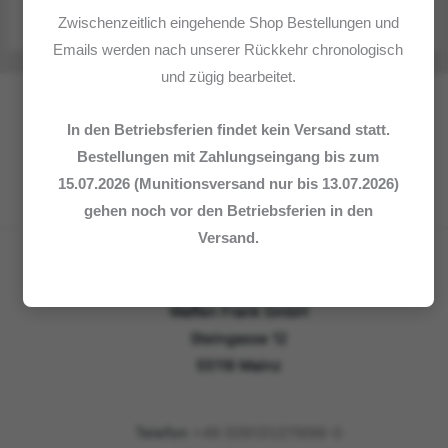
Zwischenzeitlich eingehende Shop Bestellungen und
Emails werden nach unserer Rückkehr chronologisch
und zügig bearbeitet.
„Nicht was Du erjagst, sondern wie Du`s erjagst, das scheidet
In den Betriebsferien findet kein Versand statt.
und entscheidet"
Bestellungen mit Zahlungseingang bis zum
(F. von Gagern)
15.07.2026 (Munitionsversand nur bis 13.07.2026)
gehen noch vor den Betriebsferien in den
Versand.
Waffen Frank GmbH
Steingasse 12
55116 Mainz
Telefon
+49 (0)6131/211698-0