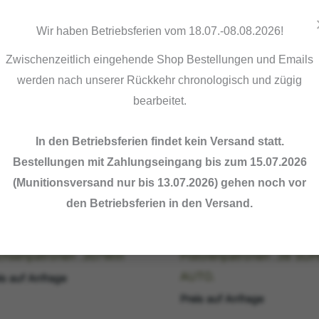
Wir haben Betriebsferien vom 18.07.-08.08.2026!
Zwischenzeitlich eingehende Shop Bestellungen und Emails
werden nach unserer Rückkehr chronologisch und zügig
bearbeitet.
In den Betriebsferien findet kein Versand statt.
19 % MwSt.
inkl. 19 % MwSt.
Bestellungen mit Zahlungseingang bis zum 15.07.2026
Versand
zzgl.
Versand
(Munitionsversand nur bis 13.07.2026) gehen noch vor
hsenpatronen, Artikelnr.
Kurzwaffenmunition, Artikelnr.
den Betriebsferien in den Versand.
595
209826
nchester – USA
Winchester – USA
chsenpatronen .307Win
Pistolenpatronen .38 SU
AUTO.
is auf Anfrage
Preis auf Anfrage