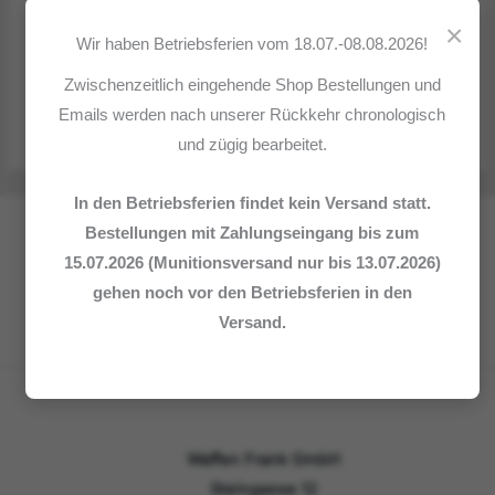
9,3x74R
Preis auf Anfrage
×
Wir haben Betriebsferien vom 18.07.-08.08.2026!
45,00
€
Zwischenzeitlich eingehende Shop Bestellungen und
Emails werden nach unserer Rückkehr chronologisch
und zügig bearbeitet.
In den Betriebsferien findet kein Versand statt.
Bestellungen mit Zahlungseingang bis zum
„Nicht was Du erjagst, sondern wie Du`s erjagst, das scheidet
15.07.2026 (Munitionsversand nur bis 13.07.2026)
und entscheidet"
gehen noch vor den Betriebsferien in den
(F. von Gagern)
Versand.
Waffen Frank GmbH
Steingasse 12