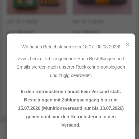
inkl. 19 % MwSt.
inkl. 19 % MwSt.
zzgl.
Versand
zzgl.
Versand
×
Büchsenpatronen,
Büchsenpatronen,
Wir haben Betriebsferien vom 18.07.-08.08.2026!
Artikelnr. 213967
Artikelnr. 213786
F.M.A.P./Argentinien
A-Square Ammunition
Zwischenzeitlich eingehende Shop Bestellungen und
Büchsenpatronen
Büchsenpatronen
Emails werden nach unserer Rückkehr chronologisch
7,65 Arg.,7,65×53 Arg.
.470Capstick
und zügig bearbeitet.
59,00
€
99,00
€
In den Betriebsferien findet kein Versand statt.
Bestellungen mit Zahlungseingang bis zum
15.07.2026 (Munitionsversand nur bis 13.07.2026)
gehen noch vor den Betriebsferien in den
Versand.