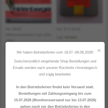
inkl. MwSt.
inkl. 19 % MwSt.
(differenzbesteuert nach §25a
zzgl.
Versand
UStG.)
Büchsenpatronen,
zzgl.
Versand
×
Artikelnr. 213785
Wir haben Betriebsferien vom 18.07.-08.08.2026!
A-Square Ammunition
Büchsenpatronen,
Zwischenzeitlich eingehende Shop Bestellungen und
Artikelnr. 205632
Büchsenpatronen
Emails werden nach unserer Rückkehr chronologisch
Hirtenberger /
.470Capstick
und zügig bearbeitet.
Österreich
179,00
€
Büchsenpatronen
In den Betriebsferien findet kein Versand statt.
7×64 9,0 g TMR
Bestellungen mit Zahlungseingang bis zum
Preis auf Anfrage
15.07.2026 (Munitionsversand nur bis 13.07.2026)
gehen noch vor den Betriebsferien in den