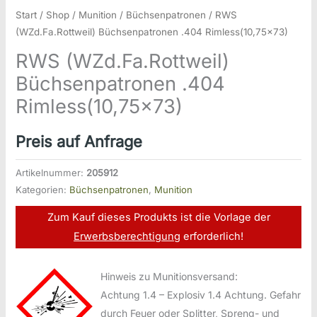
Start
/
Shop
/
Munition
/
Büchsenpatronen
/ RWS
(WZd.Fa.Rottweil) Büchsenpatronen .404 Rimless(10,75×73)
RWS (WZd.Fa.Rottweil)
Büchsenpatronen .404
Rimless(10,75×73)
Preis auf Anfrage
Artikelnummer:
205912
Kategorien:
Büchsenpatronen
,
Munition
Zum Kauf dieses Produkts ist die Vorlage der
Erwerbsberechtigung
erforderlich!
Hinweis zu Munitionsversand:
Achtung 1.4 – Explosiv 1.4 Achtung. Gefahr
durch Feuer oder Splitter, Spreng- und