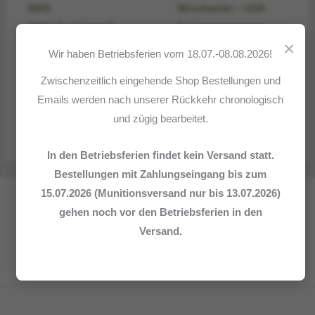
RWS
Winchester – USA
(WZd.Fa.Rottweil)
Büchsenpatronen
×
Büchsenpatronen
.307Win
Wir haben Betriebsferien vom 18.07.-08.08.2026!
10,3×68 Mag.
Preis auf Anfrage
Zwischenzeitlich eingehende Shop Bestellungen und
149,00
€
Emails werden nach unserer Rückkehr chronologisch
und zügig bearbeitet.
In den Betriebsferien findet kein Versand statt.
Bestellungen mit Zahlungseingang bis zum
15.07.2026 (Munitionsversand nur bis 13.07.2026)
gehen noch vor den Betriebsferien in den
„Nicht was Du erjagst, sondern wie Du`s erjagst, das scheidet
Versand.
und entscheidet"
(F. von Gagern)