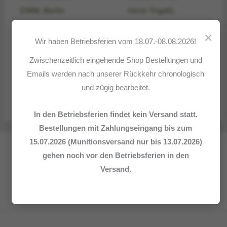
DWM, Berlin
Horst Trigatti,
Büchsenpatronen
Würzburg
×
6,5x57R
Büchsenpatronen
Wir haben Betriebsferien vom 18.07.-08.08.2026!
.416RemingtonMangnum
44,00
€
Zwischenzeitlich eingehende Shop Bestellungen und
Preis auf Anfrage
Emails werden nach unserer Rückkehr chronologisch
und zügig bearbeitet.
In den Betriebsferien findet kein Versand statt.
Bestellungen mit Zahlungseingang bis zum
15.07.2026 (Munitionsversand nur bis 13.07.2026)
gehen noch vor den Betriebsferien in den
„Nicht was Du erjagst, sondern wie Du`s erjagst, das scheidet
Versand.
und entscheidet"
(F. von Gagern)