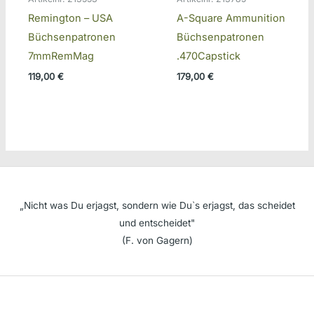
Remington – USA
A-Square Ammunition
Büchsenpatronen
Büchsenpatronen
7mmRemMag
.470Capstick
119,00
€
179,00
€
„Nicht was Du erjagst, sondern wie Du`s erjagst, das scheidet
und entscheidet"
(F. von Gagern)