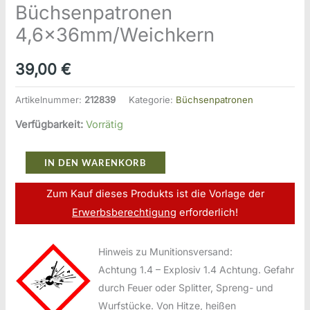
Büchsenpatronen
4,6x36mm/Weichkern
39,00
€
Artikelnummer:
212839
Kategorie:
Büchsenpatronen
Verfügbarkeit:
Vorrätig
Heckler
IN DEN WARENKORB
&
Zum Kauf dieses Produkts ist die Vorlage der
Koch
Erwerbsberechtigung
erforderlich!
-
Oberndorf
Hinweis zu Munitionsversand:
Büchsenpatronen
Achtung 1.4 – Explosiv 1.4 Achtung. Gefahr
4,6x36mm/Weichkern
durch Feuer oder Splitter, Spreng- und
Menge
Wurfstücke. Von Hitze, heißen