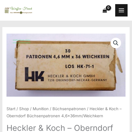
Zum
Inhalt
springen
Start
/
Shop
/
Munition
/
Büchsenpatronen
/ Heckler & Koch –
Oberndorf Büchsenpatronen 4,6x36mm/Weichkern
Heckler & Koch – Oberndorf