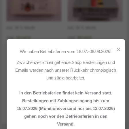
inkl. 19 % MwSt.
inkl. 19 % MwSt.
zzgl.
Versand
zzgl.
Versand
×
Büchsenpatronen,
Büchsenpatronen,
Wir haben Betriebsferien vom 18.07.-08.08.2026!
Artikelnr. 213760
Artikelnr. 213615
Horst Trigatti,
Weatherby – USA
Zwischenzeitlich eingehende Shop Bestellungen und
Würzburg
Büchsenpatronen
Emails werden nach unserer Rückkehr chronologisch
Büchsenpatronen
.257WBY.Mag
und zügig bearbeitet.
.416RemingtonMangnum
Preis auf Anfrage
Preis auf Anfrage
In den Betriebsferien findet kein Versand statt.
Bestellungen mit Zahlungseingang bis zum
15.07.2026 (Munitionsversand nur bis 13.07.2026)
gehen noch vor den Betriebsferien in den
Versand.