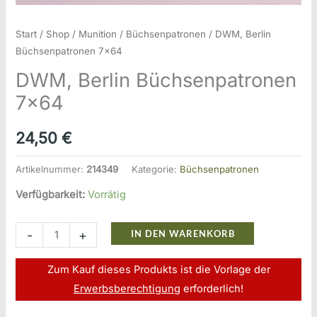
Start
/
Shop
/
Munition
/
Büchsenpatronen
/ DWM, Berlin
Büchsenpatronen 7×64
DWM, Berlin Büchsenpatronen
7×64
24,50
€
Artikelnummer:
214349
Kategorie:
Büchsenpatronen
Verfügbarkeit:
Vorrätig
DWM,
-
+
IN DEN WARENKORB
Berlin
Büchsenpatronen
Zum Kauf dieses Produkts ist die Vorlage der
7x64
Erwerbsberechtigung
erforderlich!
Menge