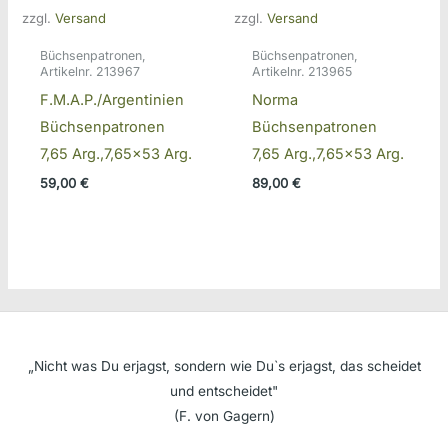
zzgl.
Versand
zzgl.
Versand
Büchsenpatronen,
Büchsenpatronen,
Artikelnr. 213967
Artikelnr. 213965
F.M.A.P./Argentinien
Norma
Büchsenpatronen
Büchsenpatronen
7,65 Arg.,7,65×53 Arg.
7,65 Arg.,7,65×53 Arg.
59,00
€
89,00
€
„Nicht was Du erjagst, sondern wie Du`s erjagst, das scheidet
und entscheidet"
(F. von Gagern)