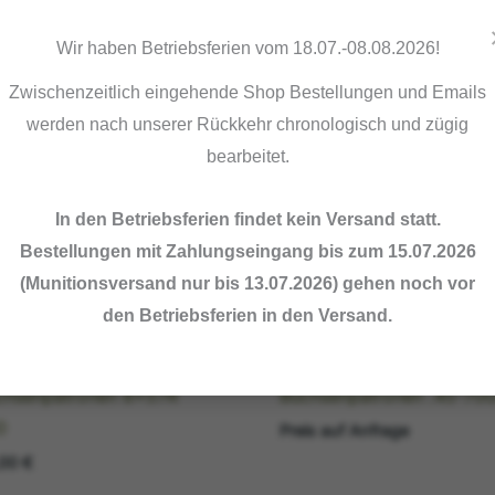
Wir haben Betriebsferien vom 18.07.-08.08.2026!
Zwischenzeitlich eingehende Shop Bestellungen und Emails
werden nach unserer Rückkehr chronologisch und zügig
bearbeitet.
In den Betriebsferien findet kein Versand statt.
19 % MwSt.
inkl. 19 % MwSt.
Bestellungen mit Zahlungseingang bis zum 15.07.2026
Versand
zzgl.
Versand
(Munitionsversand nur bis 13.07.2026) gehen noch vor
hsenpatronen, Artikelnr.
Büchsenpatronen, Artikelnr.
den Betriebsferien in den Versand.
777
213948
S (WZd.Fa.Rottweil)
Hornady / USA
chsenpatronen 8x57R
Büchsenpatronen .45-70
0
Preis auf Anfrage
,00
€