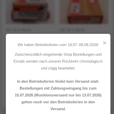
inkl. 19 % MwSt.
inkl. 19 % MwSt.
zzgl.
Versand
zzgl.
Versand
×
Wir haben Betriebsferien vom 18.07.-08.08.2026!
Büchsenpatronen,
Büchsenpatronen,
Artikelnr. 213595
Artikelnr. 213965
Zwischenzeitlich eingehende Shop Bestellungen und
Winchester – USA
Norma
Emails werden nach unserer Rückkehr chronologisch
Büchsenpatronen
Büchsenpatronen
und zügig bearbeitet.
.307Win
7,65 Arg.,7,65×53 Arg.
Preis auf Anfrage
89,00
€
In den Betriebsferien findet kein Versand statt.
Bestellungen mit Zahlungseingang bis zum
15.07.2026 (Munitionsversand nur bis 13.07.2026)
gehen noch vor den Betriebsferien in den
Versand.