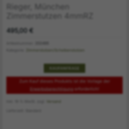
Rieger, München
Zimmerstutzen 4mmRZ
495,00
€
Artikelnummer:
202495
Kategorie:
Zimmerstutzen/Scheibenstutzen
KAUFANFRAGE
Zum Kauf dieses Produkts ist die Vorlage der
Erwerbsberechtigung
erforderlich!
inkl. 19 % MwSt.
zzgl.
Versand
Lieferzeit:
Standard