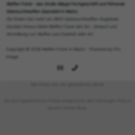
Waffen Frank - das Große Alljagd Fachgeschäft und führende
Gebrauchtwaffen-Spezialist in Mainz.
Sie finden hier mehr als 2800 Gebrauchtwaffen-Angebote.
Darüber hinaus bietet Waffen Frank den An-, Verkauf und
Vermittlung von Waffen und Zubehör aller Art.
Copyright © 2026 Waffen Frank in Mainz - Powered by Pro
Image.
Alle Preise inkl. der gesetzlichen MwSt.
Die durchgestrichenen Preise entsprechen dem bisherigen Preis in
diesem Online-Shop.