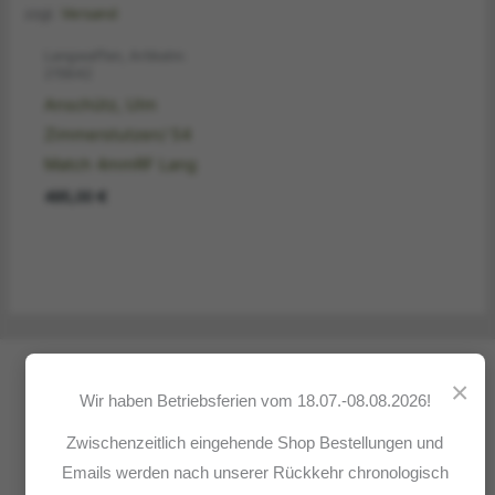
zzgl.
Versand
Langwaffen, Artikelnr.
215642
Anschütz, Ulm
Zimmerstutzen/ 54
Match 4mmRF Lang
495,00
€
×
„Nicht was Du erjagst, sondern wie Du`s erjagst, das scheidet
Wir haben Betriebsferien vom 18.07.-08.08.2026!
und entscheidet"
Zwischenzeitlich eingehende Shop Bestellungen und
(F. von Gagern)
Emails werden nach unserer Rückkehr chronologisch