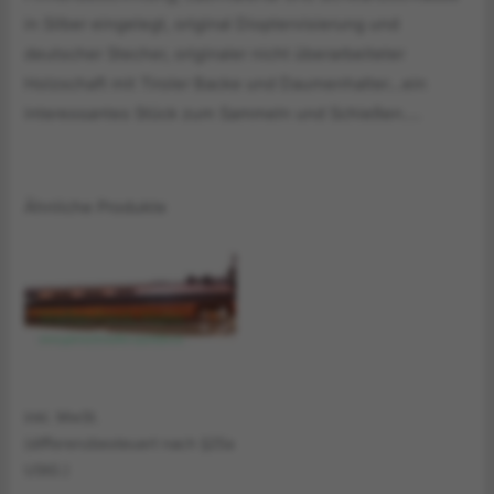
in Silber eingelegt, original Dioptervisierung und
deutscher Stecher, originaler nicht überarbeiteter
Holzschaft mit Tiroler Backe und Daumenhalter…ein
interessantes Stück zum Sammeln und Schießen….
Ähnliche Produkte
inkl. MwSt.
(differenzbesteuert nach §25a
UStG.)