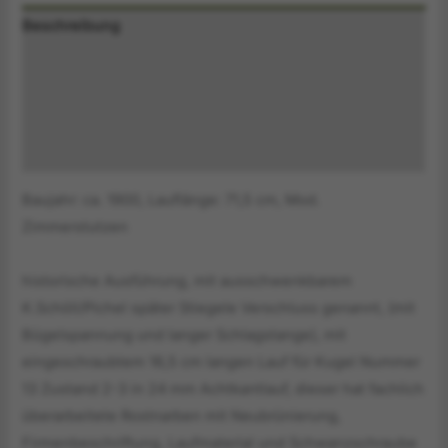
Beschreibung
Zusätzliche Information
Produktsicherheitsinformationen
Druckversion
Baujahr: ca. 1900, Lauflänge: 71,5 cm, Mod.
Zimmerstutzen
historische Ausführung, mit ausschwenkbarem
K.Schöll/Pichel später Stiegele Verschluss genannt, (mit
Bügelspannung und langer Schlagstange), mit
eingeschraubtem 16,5 cm langen Lauf für Kugel Nummer
13 Zustand 2-3 in 24 mm Achtkantlauf, dieser hat fachlich
überarbeitete Rostnarben mit Neubrünierung,
Firmenbeschriftung, Laufmaterial und Schwanzschraube