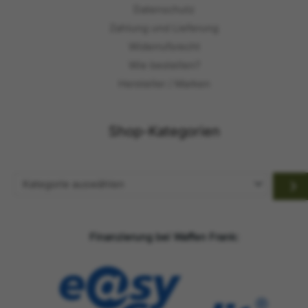
Datenschutz
Zahlung und Lieferung
Widerrufsrecht
Wie bestellen?
Hersteller / Marken
Shop-Kategorien
Kategorie
auswählen
Finanzierung bei Waffen Frank: