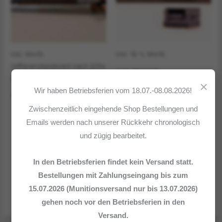
inkl. MwSt.
inkl. 19 % MwSt.
(differenzbesteuert nach §25a
zzgl.
Versand
UStG.)
×
Austauschläufe &
Wir haben Betriebsferien vom 18.07.-08.08.2026!
zzgl.
Versand
Wechselsysteme,
Artikelnr. 211785
Zwischenzeitlich eingehende Shop Bestellungen und
Doppelflinten, Artikelnr.
Blaser – Isny
211941
Emails werden nach unserer Rückkehr chronologisch
Austauschlauf R8/LL
Simson – Suhl Mod.
und zügig bearbeitet.
47cm/M15x1 .308 Win.
35/70 16/70
1.755,00
€
In den Betriebsferien findet kein Versand statt.
195,00
€
Bestellungen mit Zahlungseingang bis zum
15.07.2026 (Munitionsversand nur bis 13.07.2026)
gehen noch vor den Betriebsferien in den
Versand.