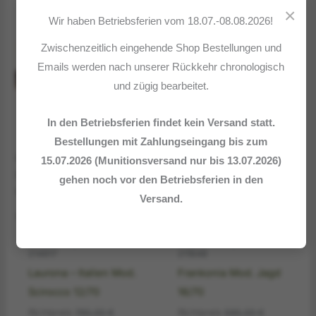
×
Wir haben Betriebsferien vom 18.07.-08.08.2026!
Zwischenzeitlich eingehende Shop Bestellungen und
Emails werden nach unserer Rückkehr chronologisch
und zügig bearbeitet.
In den Betriebsferien findet kein Versand statt.
Bestellungen mit Zahlungseingang bis zum
inkl. MwSt.
inkl. MwSt.
15.07.2026 (Munitionsversand nur bis 13.07.2026)
(differenzbesteuert nach §25a
(differenzbesteuert nach §25a
gehen noch vor den Betriebsferien in den
UStG.)
UStG.)
Versand.
zzgl.
Versand
zzgl.
Versand
Bockflinten, Artikelnr.
Doppelflinten, Artikelnr.
214917
211648
Laurona – Italien Mod.
Frankonia Mod. Jagd
Scirocco 12/70
16/70
Ursprünglicher
Ursprünglic
Richtpreis
785,00
€
Richtpreis
585,00
€