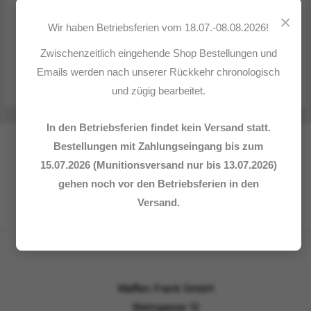
47cm/M15x1 .308 Win.
Mod. 98 Jagd 8x57JS
×
Wir haben Betriebsferien vom 18.07.-08.08.2026!
1.755,00
€
495,00
€
Zwischenzeitlich eingehende Shop Bestellungen und
Emails werden nach unserer Rückkehr chronologisch
und zügig bearbeitet.
In den Betriebsferien findet kein Versand statt.
Bestellungen mit Zahlungseingang bis zum
„Nicht was Du erjagst, sondern wie Du`s erjagst, das scheidet
15.07.2026 (Munitionsversand nur bis 13.07.2026)
und entscheidet"
gehen noch vor den Betriebsferien in den
(F. von Gagern)
Versand.
Waffen Frank GmbH
Steingasse 12