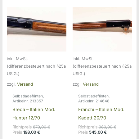
398,00 €.
inkl. MwSt.
inkl. MwSt.
(differenzbesteuert nach §25a
(differenzbesteuert nach §25a
UStG.)
UStG.)
zzgl.
Versand
zzgl.
Versand
Selbstladeflinten,
Selbstladeflinten,
Artikelnr. 213357
Artikelnr. 214648
Breda – Italien Mod.
Franchi – Italien Mod.
Hunter 12/70
Kadett 20/70
Ursprünglicher
Ursprünglic
Richtpreis
879,00
€
Richtpreis
980,00
€
Aktueller
Preis
Aktueller
Preis
Preis
198,00
€
Preis
545,00
€
Preis
war:
Preis
war: