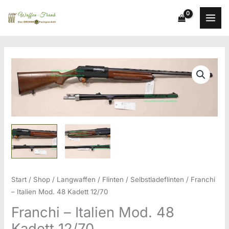
Zum
Inhalt
springen
Start
/
Shop
/
Langwaffen
/
Flinten
/
Selbstladeflinten
/ Franchi
– Italien Mod. 48 Kadett 12/70
Franchi – Italien Mod. 48
Kadett 12/70