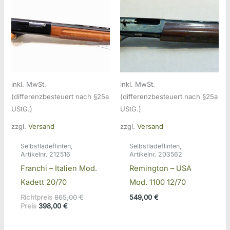
inkl. MwSt.
inkl. MwSt.
(differenzbesteuert nach §25a
(differenzbesteuert nach §25a
UStG.)
UStG.)
zzgl.
Versand
zzgl.
Versand
Selbstladeflinten,
Selbstladeflinten,
Artikelnr. 212516
Artikelnr. 203562
Franchi – Italien Mod.
Remington – USA
Kadett 20/70
Mod. 1100 12/70
Ursprünglicher
Richtpreis
865,00
€
549,00
€
Aktueller
Preis
Preis
398,00
€
Preis
war:
ist:
865,00 €