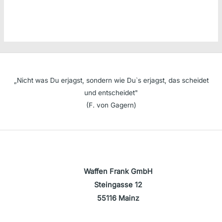
ist:
879,00 €
ist:
980,00 €
198,00 €.
545,00 €.
„Nicht was Du erjagst, sondern wie Du`s erjagst, das scheidet
und entscheidet"
(F. von Gagern)
Waffen Frank GmbH
Steingasse 12
55116 Mainz