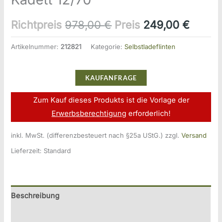
Ursprünglicher
Aktuel
Richtpreis
978,00
€
Preis
249,00
€
Preis
Preis
Artikelnummer:
212821
Kategorie:
Selbstladeflinten
war:
ist:
KAUFANFRAGE
978,00 €
249,0
Zum Kauf dieses Produkts ist die Vorlage der
Erwerbsberechtigung
erforderlich!
inkl. MwSt. (differenzbesteuert nach §25a UStG.)
zzgl.
Versand
Lieferzeit:
Standard
Beschreibung
Zusätzliche Information