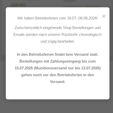
206835
.308 Win.
La Coruna – Spanien
4.375,00
€
Mod. 96-43 / Nato
×
Wir haben Betriebsferien vom 18.07.-08.08.2026!
.308 Win.
Zwischenzeitlich eingehende Shop Bestellungen und
585,00
€
Emails werden nach unserer Rückkehr chronologisch
und zügig bearbeitet.
In den Betriebsferien findet kein Versand statt.
Bestellungen mit Zahlungseingang bis zum
15.07.2026 (Munitionsversand nur bis 13.07.2026)
„Nicht was Du erjagst, sondern wie Du`s erjagst, das scheidet
gehen noch vor den Betriebsferien in den
und entscheidet"
Versand.
(F. von Gagern)