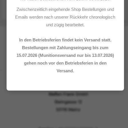
395,00 €.
Zwischenzeitlich eingehende Shop Bestellungen und
Emails werden nach unserer Rückkehr chronologisch
und zügig bearbeitet.
In den Betriebsferien findet kein Versand statt.
„Nicht was Du erjagst, sondern wie Du`s erjagst, das scheidet
Bestellungen mit Zahlungseingang bis zum
und entscheidet"
15.07.2026 (Munitionsversand nur bis 13.07.2026)
(F. von Gagern)
gehen noch vor den Betriebsferien in den
Versand.
Waffen Frank GmbH
Steingasse 12
55116 Mainz