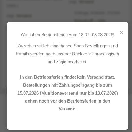
zzgl.
Versand
UStG.)
Drillinge, Artikelnr. 212354
zzgl.
Versand
Krieghoff – Ulm
Langwaffen, Artikelnr.
Sempert/rechts für
×
214916
Wir haben Betriebsferien vom 18.07.-08.08.2026!
Kal. 16 .22 Win. Mag.
W. Kunna, Koblenz
198,00
€
Zwischenzeitlich eingehende Shop Bestellungen und
Mod. 98 Jagd 8x57JS
Emails werden nach unserer Rückkehr chronologisch
495,00
€
und zügig bearbeitet.
In den Betriebsferien findet kein Versand statt.
Bestellungen mit Zahlungseingang bis zum
15.07.2026 (Munitionsversand nur bis 13.07.2026)
gehen noch vor den Betriebsferien in den
Versand.
„Nicht was Du erjagst, sondern wie Du`s erjagst, das scheidet
und entscheidet"
(F. von Gagern)