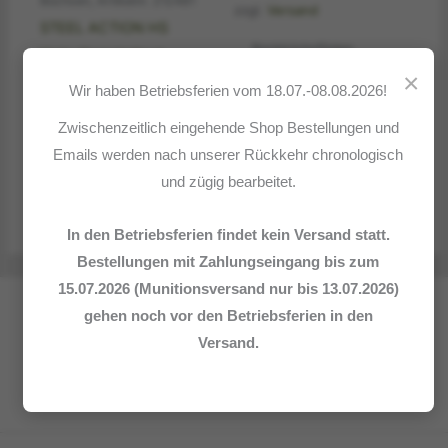
Büchsen, Artikelnr. 212481
zzgl.
Versand
STEEL ACTION HS
Bockbüchsflinten,
Holz-Komplettset
Artikelnr. 215687
×
.308 Win.
Wir haben Betriebsferien vom 18.07.-08.08.2026!
CZ Brünner – CSSR
4.375,00
€
Mod. ZH 12/70,7x57R
Zwischenzeitlich eingehende Shop Bestellungen und
495,00
€
Emails werden nach unserer Rückkehr chronologisch
und zügig bearbeitet.
In den Betriebsferien findet kein Versand statt.
Bestellungen mit Zahlungseingang bis zum
15.07.2026 (Munitionsversand nur bis 13.07.2026)
gehen noch vor den Betriebsferien in den
„Nicht was Du erjagst, sondern wie Du`s erjagst, das scheidet
Versand.
und entscheidet"
(F. von Gagern)