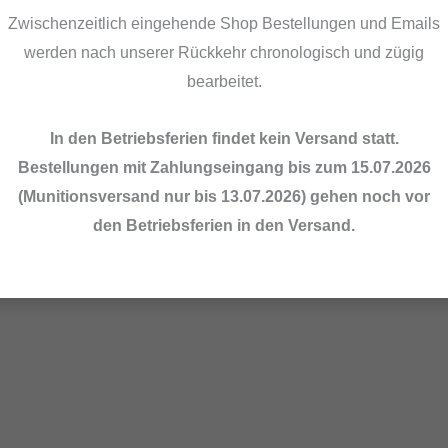
Zwischenzeitlich eingehende Shop Bestellungen und Emails
werden nach unserer Rückkehr chronologisch und zügig
MwSt. (differenzbesteuert nach
inkl. MwSt. (differenzbesteuert
bearbeitet.
UStG.)
§25a UStG.)
Versand
zzgl.
Versand
In den Betriebsferien findet kein Versand statt.
zwaffen, Artikelnr. 206875
Kurzwaffen, Artikelnr. 215117
Bestellungen mit Zahlungseingang bis zum 15.07.2026
ma – Dachau ESP 85A .22
Bernardelli – Italien Mod.
(Munitionsversand nur bis 13.07.2026) gehen noch vor
1947 7,65mm Browning/.
den Betriebsferien in den Versand.
ACP
5,00
€
98,00
€