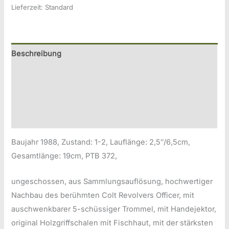
Lieferzeit:
Standard
ME
454
Officer
.45short
Beschreibung
Knall
Zusätzliche Information
Menge
Produktsicherheitsinformationen
Druckversion
Baujahr 1988, Zustand: 1-2, Lauflänge: 2,5″/6,5cm,
Gesamtlänge: 19cm, PTB 372,
ungeschossen, aus Sammlungsauflösung, hochwertiger
Nachbau des berühmten Colt Revolvers Officer, mit
auschwenkbarer 5-schüssiger Trommel, mit Handejektor,
original Holzgriffschalen mit Fischhaut, mit der stärksten