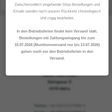
Zwischenzeitlich eingehende Shop Bestellungen und
Emails werden nach unserer Rückkehr chronologisch
und zügig bearbeitet.
„Nicht was Du erjagst, sondern wie Du`s erjagst, das scheidet
In den Betriebsferien findet kein Versand statt.
und entscheidet"
Bestellungen mit Zahlungseingang bis zum
(F. von Gagern)
15.07.2026 (Munitionsversand nur bis 13.07.2026)
gehen noch vor den Betriebsferien in den
Versand.
Waffen Frank GmbH
Steingasse 12
55116 Mainz
Telefon
+49 (0)6131/211698-0