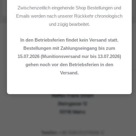
Zwischenzeitlich eingehende Shop Bestellungen und
Emails werden nach unserer Rückkehr chronologisch
und zügig bearbeitet.
„Nicht was Du erjagst, sondern wie Du`s erjagst, das scheidet
In den Betriebsferien findet kein Versand statt.
und entscheidet"
Bestellungen mit Zahlungseingang bis zum
(F. von Gagern)
15.07.2026 (Munitionsversand nur bis 13.07.2026)
gehen noch vor den Betriebsferien in den
Versand.
Waffen Frank GmbH
Steingasse 12
55116 Mainz
Telefon
+49 (0)6131/211698-0