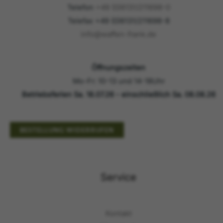
Telefon
+49 (0)6131/211698-0
Telefax +49 (0)6131/211698-8
info@waffen-frank.de
Öffnungszeiten
Mo-Fr: 10-13 und 14-18Uhr
Betriebsferien Sa. 18.07.26 - einschließlich Sa. 08.08.26
BESTELLUNG WIDERRUFEN
Service
Kontakt