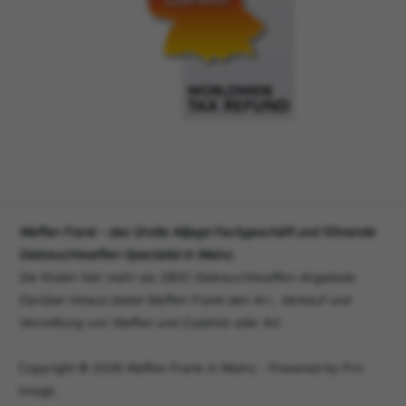
Waffen Frank - das Große Alljagd Fachgeschäft und führende
Gebrauchtwaffen-Spezialist in Mainz.
Sie finden hier mehr als 2800 Gebrauchtwaffen-Angebote.
Darüber hinaus bietet Waffen Frank den An-, Verkauf und
Vermittlung von Waffen und Zubehör aller Art.
Copyright © 2026 Waffen Frank in Mainz - Powered by Pro
Image.