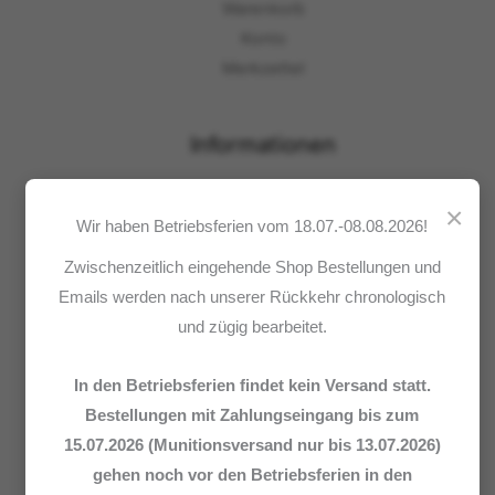
Warenkorb
Konto
Merkzettel
Informationen
×
Impressum
Wir haben Betriebsferien vom 18.07.-08.08.2026!
AGB
Zwischenzeitlich eingehende Shop Bestellungen und
Datenschutz
Emails werden nach unserer Rückkehr chronologisch
Zahlung und Lieferung
und zügig bearbeitet.
Widerrufsrecht
Wie bestellen?
In den Betriebsferien findet kein Versand statt.
Hersteller / Marken
Bestellungen mit Zahlungseingang bis zum
15.07.2026 (Munitionsversand nur bis 13.07.2026)
gehen noch vor den Betriebsferien in den
Shop-Kategorien