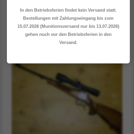
Kal. 16/67,5, Laufl. 75 cm, Bj. 1910, Zust. 2 diese
In den Betriebsferien findet kein Versand statt.
Flinte wurde im Auftrag von Kaiser Wilhelm II. durch
Bestellungen mit Zahlungseingang bis zum
seinen Hofbüchsenmacher Philipp Reeb u. a.…
15.07.2026 (Munitionsversand nur bis 13.07.2026)
gehen noch vor den Betriebsferien in den
WEITERLESEN »
Versand.